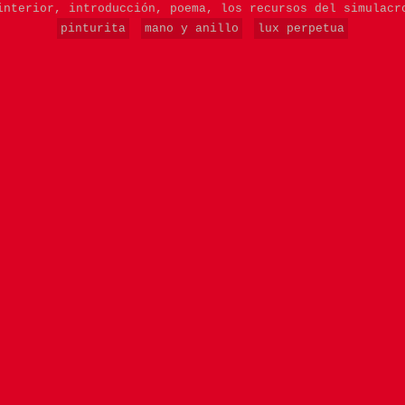
interior,
introducción,
poema,
los recursos del simulac
pinturita
mano y anillo
lux perpetua